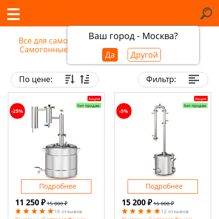
Ваш город - Москва?
Все для самогоноварения
/
Самогонные аппараты в Караганде
Да
Другой
По цене:
Фильтр:
Акция
Акция
Хит продаж
Хит продаж
-25%
-5%
Подробнее
Подробнее
11 250 ₽
15 200 ₽
15 000 ₽
16 000 ₽
16 отзывов
12 отзывов
Самогонный аппарат Феникс
Самогонный аппарат Феникс