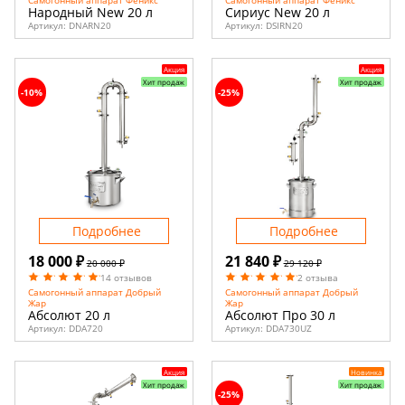
Народный New 20 л
Сириус New 20 л
Артикул:
DNARN20
Артикул:
DSIRN20
Акция
Акция
Хит продаж
Хит продаж
-10%
-25%
Подробнее
Подробнее
18 000 ₽
21 840 ₽
20 000 ₽
29 120 ₽
14 отзывов
2 отзыва
Самогонный аппарат Добрый
Самогонный аппарат Добрый
Жар
Жар
Абсолют 20 л
Абсолют Про 30 л
Артикул:
DDA720
Артикул:
DDA730UZ
Акция
Новинка
Хит продаж
Хит продаж
-25%